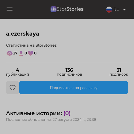
Stor
Stories
RU
a.ezerskaya
Статистика на StorStories:
27
0
0
4
136
31
публикаций
подписчиков
подписок
Подписаться на рассылку
Активные истории:
(0)
Последнее обновление: 27 августа 2024 г., 23:38