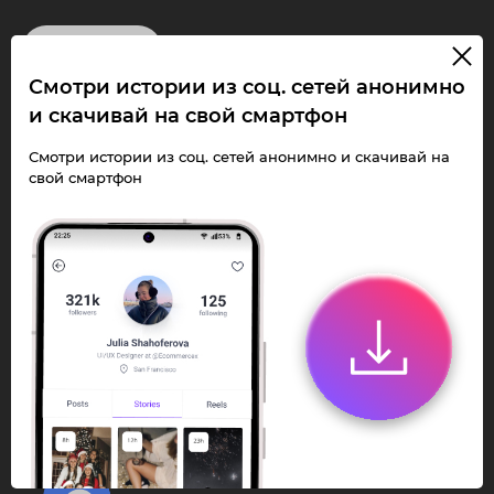
InstaPie
Смотри истории из соц. сетей анонимно
Смотри Stories и
и скачивай на свой смартфон
скачивай Reels без
Смотри истории из соц. сетей анонимно и скачивай на
свой смартфон
ограничений!
Переходи в ИнстаПай бот - смотри и
скачивай
Stories
,
Reels
анонимно в чате
или Telegram-приложении.
Быстро, просто и удобно.
Перейти к боту