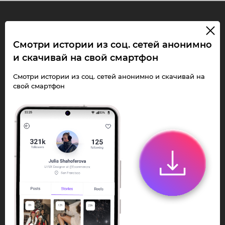
InstaPie
Смотри истории из соц. сетей анонимно
и скачивай на свой смартфон
Смотри Stories и
скачивай Reels без
Смотри истории из соц. сетей анонимно и скачивай на
свой смартфон
ограничений!
Переходи в ИнстаПай бот - смотри и
скачивай
Stories
,
Reels
анонимно в чате
или Telegram-приложении.
Быстро, просто и удобно.
Перейти к боту