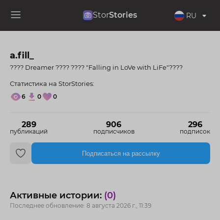
Stor
Stories
RU
a.fill_
???? Dreamer ???? ???? "Falling in LoVe with LiFe"????
Статистика на StorStories:
6
0
0
289
906
296
публикаций
подписчиков
подписок
Подписаться на рассылку
Активные истории:
(0)
Последнее обновление: 8 августа 2026 г., 11:39