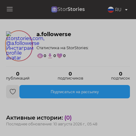
Stor
Stories
RU
a.followerse
Статистика на StorStories:
0
0
0
0
0
0
публикаций
подписчиков
подписок
Подписаться на рассылку
Активные истории:
(0)
Последнее обновление: 10 августа 2026 г., 05:48