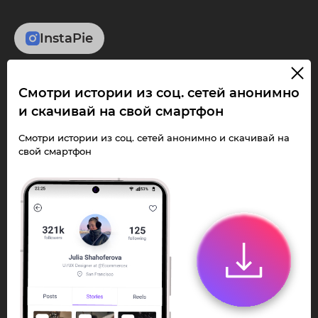
InstaPie
Смотри Stories и
Смотри истории из соц. сетей анонимно
скачивай Reels без
и скачивай на свой смартфон
ограничений!
Смотри истории из соц. сетей анонимно и скачивай на
свой смартфон
Переходи в ИнстаПай бот - смотри и
скачивай
Stories
,
Reels
анонимно в чате
или Telegram-приложении.
Быстро, просто и удобно.
Перейти к боту