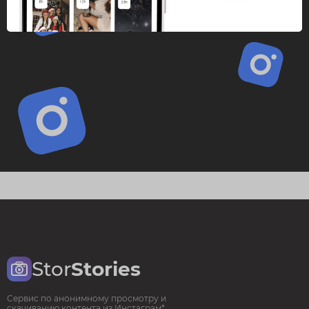
Stor
Stories
Сервис по анонимному просмотру и
скачиванию контента из Инстаграм*.