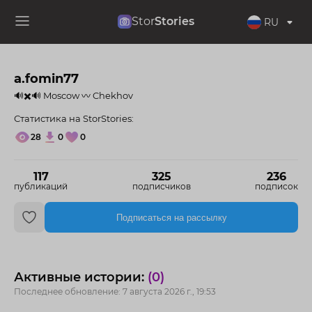
Stor
Stories
RU
a.fomin77
🔊✖️🔊 Moscow 〰️ Chekhov
Статистика на StorStories:
28
0
0
117
325
236
публикаций
подписчиков
подписок
Подписаться на рассылку
Активные истории:
(0)
Последнее обновление: 7 августа 2026 г., 19:53