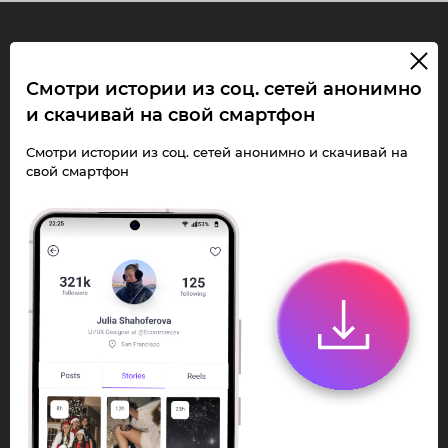
InstaPie
Смотри истории из соц. сетей анонимно
и скачивай на свой смартфон
Смотри Stories и
скачивай Reels без
Смотри истории из соц. сетей анонимно и скачивай на
свой смартфон
ограничений!
Переходи в ИнстаПай бот - смотри и
скачивай
Stories
,
Reels
анонимно в чате
или Telegram-приложении.
Быстро, просто и удобно.
Перейти к боту