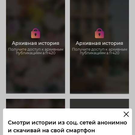
Получите доступ к архивным
Получите доступ к архивным
историям a.fr420
историям a.fr420
Не отвлекайтесь на рекламу
Не отвлекайтесь на рекламу
Загружайте истории без
Загружайте истории без
Архивная история
Архивная история
ограничений
ограничений
Получите доступ к архивным
Получите доступ к архивным
публикациям a.fr420
публикациям a.fr420
Смотри истории из соц. сетей анонимно
и скачивай на свой смартфон