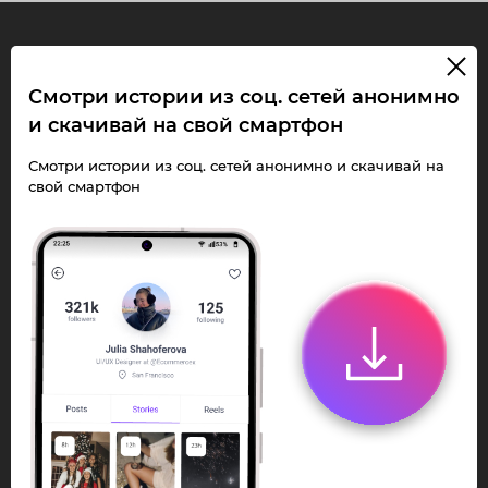
InstaPie
Смотри истории из соц. сетей анонимно
и скачивай на свой смартфон
Смотри Stories и
скачивай Reels без
Смотри истории из соц. сетей анонимно и скачивай на
свой смартфон
ограничений!
Переходи в ИнстаПай бот - смотри и
скачивай
Stories
,
Reels
анонимно в чате
или Telegram-приложении.
Быстро, просто и удобно.
Перейти к боту