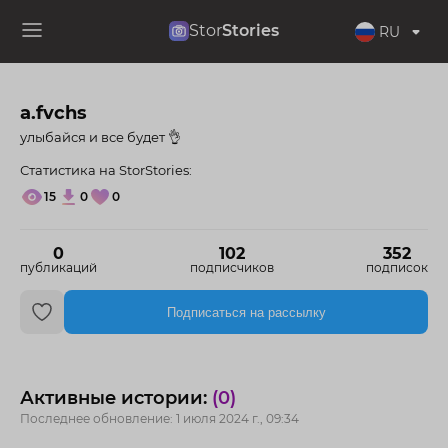
Stor
Stories
RU
a.fvchs
улыбайся и все будет 👌
Статистика на StorStories:
15
0
0
0
102
352
публикаций
подписчиков
подписок
Подписаться на рассылку
Активные истории:
(0)
Последнее обновление: 1 июля 2024 г., 09:34