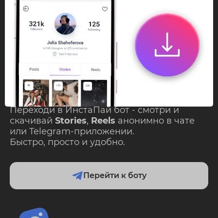
InstaPie
Смотри Stories и
скачивай Reels без
ограничений!
Переходи в ИнстаПай бот - смотри и
скачивай
Stories
,
Reels
анонимно в чате
или Telegram-приложении.
Быстро, просто и удобно.
Перейти к боту