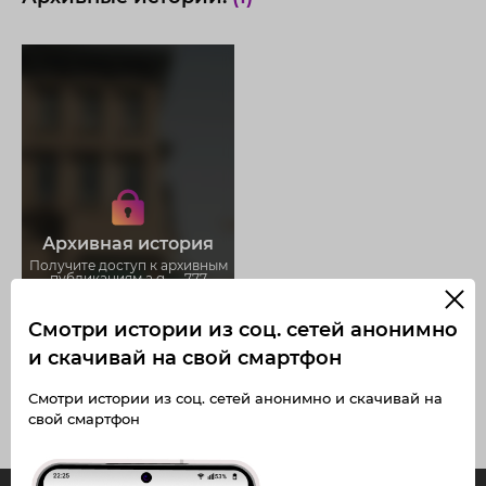
Получите доступ к архивным
историям a.g.__.777
Не отвлекайтесь на рекламу
Загружайте истории без
Архивная история
ограничений
Получите доступ к архивным
публикациям a.g.__.777
Смотри истории из соц. сетей анонимно
и скачивай на свой смартфон
Смотри истории из соц. сетей анонимно и скачивай на
свой смартфон