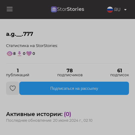
Stor
Stories
RU
a.g.__.777
Статистика на StorStories:
8
0
0
1
78
61
публикаций
подписчиков
подписок
Подписаться на рассылку
Активные истории:
(0)
Последнее обновление: 20 июня 2024 г., 02:10