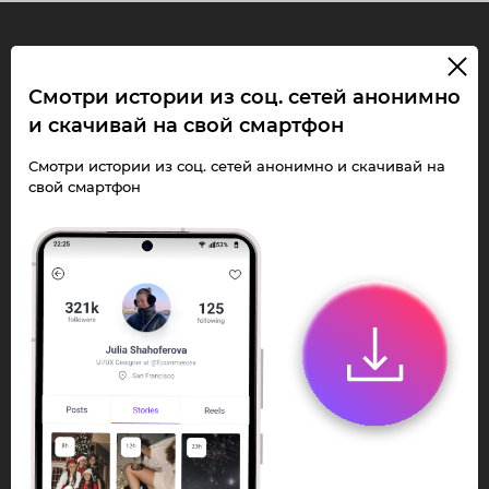
InstaPie
Смотри истории из соц. сетей анонимно
и скачивай на свой смартфон
Смотри Stories и
скачивай Reels без
Смотри истории из соц. сетей анонимно и скачивай на
свой смартфон
ограничений!
Переходи в ИнстаПай бот - смотри и
скачивай
Stories
,
Reels
анонимно в чате
или Telegram-приложении.
Быстро, просто и удобно.
Перейти к боту