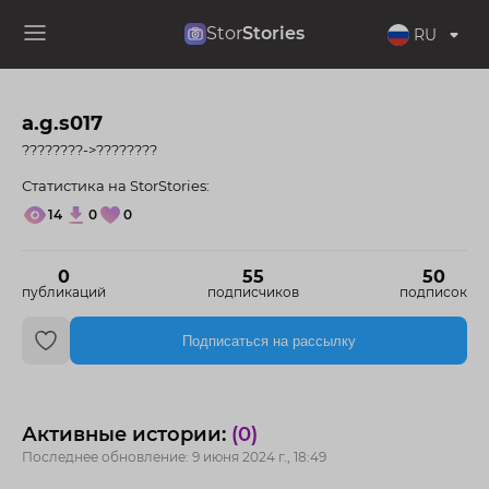
Stor
Stories
RU
a.g.s017
????????->????????
Статистика на StorStories:
14
0
0
0
55
50
публикаций
подписчиков
подписок
Подписаться на рассылку
Активные истории:
(0)
Последнее обновление: 9 июня 2024 г., 18:49