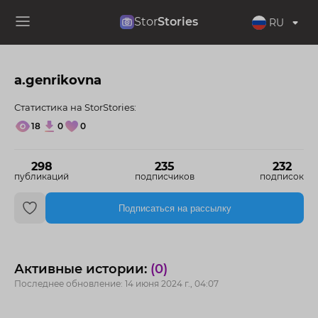
Stor
Stories
RU
a.genrikovna
Статистика на StorStories:
18
0
0
298
235
232
публикаций
подписчиков
подписок
Подписаться на рассылку
Активные истории:
(0)
Последнее обновление: 14 июня 2024 г., 04:07