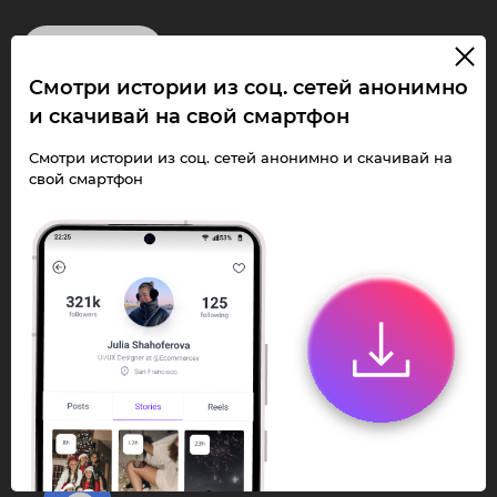
InstaPie
Смотри истории из соц. сетей анонимно
Смотри Stories и
и скачивай на свой смартфон
скачивай Reels без
Смотри истории из соц. сетей анонимно и скачивай на
свой смартфон
ограничений!
Переходи в ИнстаПай бот - смотри и
скачивай
Stories
,
Reels
анонимно в чате
или Telegram-приложении.
Быстро, просто и удобно.
Перейти к боту