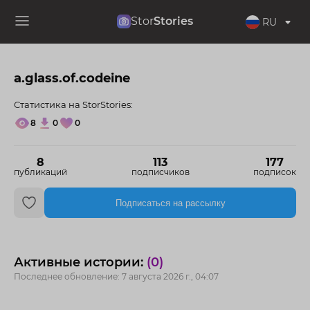
Stor
Stories
RU
a.glass.of.codeine
Статистика на StorStories:
8
0
0
8
113
177
публикаций
подписчиков
подписок
Подписаться на рассылку
Активные истории:
(0)
Последнее обновление: 7 августа 2026 г., 04:07