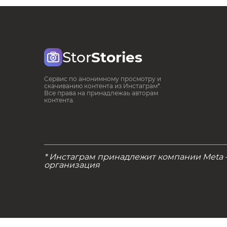
Stor
Stories
Сервис по анонимному просмотру и
скачиванию контента из Инстаграм*.
Все права на принадлежаь авторам
контента.
* Инстаграм принадлежит компании Meta
организация