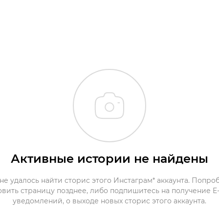
Активные истории не найдены
не удалось найти сторис этого Инстаграм* аккаунта. Попро
овить страницу позднее, либо подпишитесь на получение E-
уведомлений, о выходе новых сторис этого аккаунта.