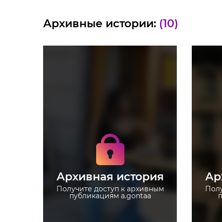
Архивные истории:
(10)
Получите доступ к
архивным историям
a.gontaa
Не отвлекайтесь на
рекламу
Архивная история
Ар
Загружайте истории без
ограничений
Получите доступ к архивным
Полу
публикациям a.gontaa
п