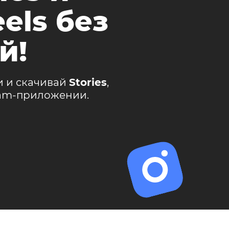
els без
й!
и и скачивай
Stories
,
ram-приложении.