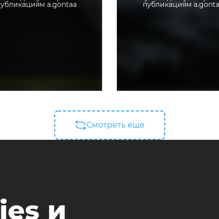
убликациям a.gontaa
публикациям a.gont
Смотреть еще
ies и