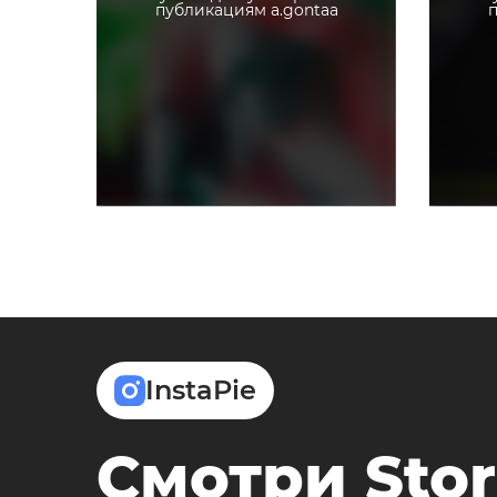
публикациям a.gontaa
п
InstaPie
Смотри Stor