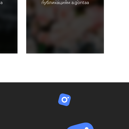
aa
публикациям a.gontaa