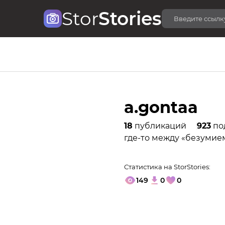
Stor
Stories
a.gontaa
18
публикаций
923
по
где-то между «безумие
Статистика на StorStories:
149
0
0