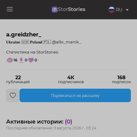
Stor
Stories
RU
a.greidzher_
𝐔𝐤𝐫𝐚𝐢𝐧𝐞 🇺🇦 𝐏𝐨𝐥𝐚𝐧𝐝 🇵🇱 @albi_manik_
Статистика на StorStories:
16
0
0
22
4К
168
публикаций
подписчиков
подписок
Подписаться на рассылку
Активные истории:
(0)
Последнее обновление: 9 августа 2026 г., 03:24