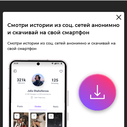
InstaPie
Смотри истории из соц. сетей анонимно
и скачивай на свой смартфон
Смотри Stories и
скачивай Reels без
Смотри истории из соц. сетей анонимно и скачивай на
свой смартфон
ограничений!
Переходи в ИнстаПай бот - смотри и
скачивай
Stories
,
Reels
анонимно в чате
или Telegram-приложении.
Быстро, просто и удобно.
Перейти к боту