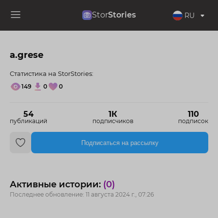
Stor
Stories
RU
a.grese
Статистика на StorStories:
149
0
0
54
1К
110
публикаций
подписчиков
подписок
Подписаться на рассылку
Активные истории:
(0)
Последнее обновление: 11 августа 2024 г., 07:26