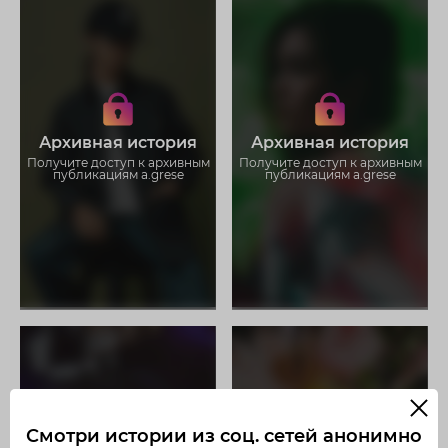
Получите доступ к архивным
Получите доступ к архивным
историям a.grese
историям a.grese
Не отвлекайтесь на рекламу
Не отвлекайтесь на рекламу
Загружайте истории без
Загружайте истории без
Архивная история
Архивная история
ограничений
ограничений
Получите доступ к архивным
Получите доступ к архивным
публикациям a.grese
публикациям a.grese
Смотри истории из соц. сетей анонимно