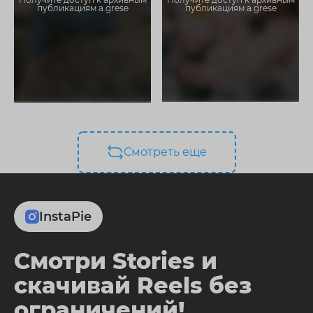
публикациям a.grese
публикациям a.grese
Смотреть еще
InstaPie
Смотри Stories и
скачивай Reels без
ограничений!