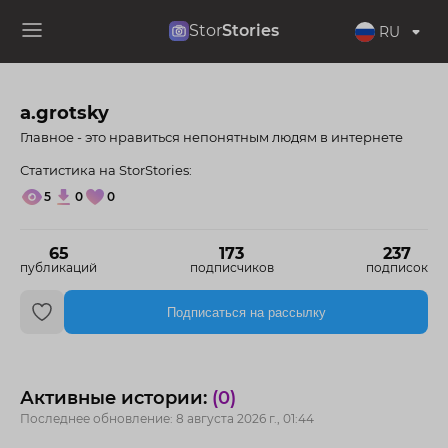
Stor
Stories
RU
a.grotsky
Главное - это нравиться непонятным людям в интернете
Статистика на StorStories:
5
0
0
65
173
237
публикаций
подписчиков
подписок
Подписаться на рассылку
Активные истории:
(0)
Последнее обновление: 8 августа 2026 г., 01:44