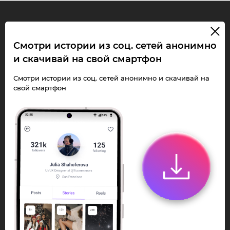
InstaPie
Смотри истории из соц. сетей анонимно
и скачивай на свой смартфон
Смотри Stories и
скачивай Reels без
Смотри истории из соц. сетей анонимно и скачивай на
свой смартфон
ограничений!
Переходи в ИнстаПай бот - смотри и
скачивай
Stories
,
Reels
анонимно в чате
или Telegram-приложении.
Быстро, просто и удобно.
Перейти к боту