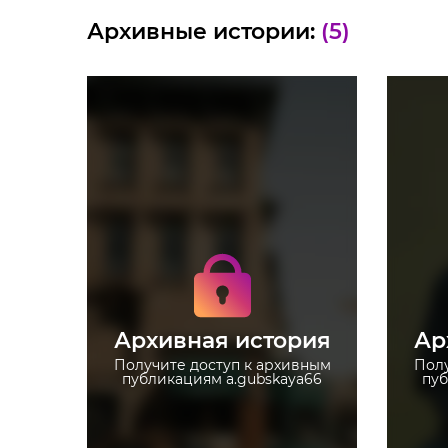
Архивные истории:
(5)
Получите доступ к
архивным историям
a.gubskaya66
Не отвлекайтесь на
рекламу
Архивная история
Ар
Загружайте истории без
ограничений
Получите доступ к архивным
Полу
публикациям a.gubskaya66
пуб