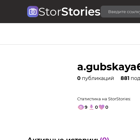
Stor
Stories
a.gubskaya
0
публикаций
881
под
Статистика на StorStories:
9
0
0