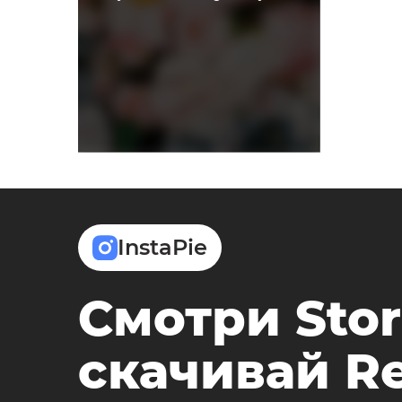
InstaPie
Смотри Stor
скачивай Re