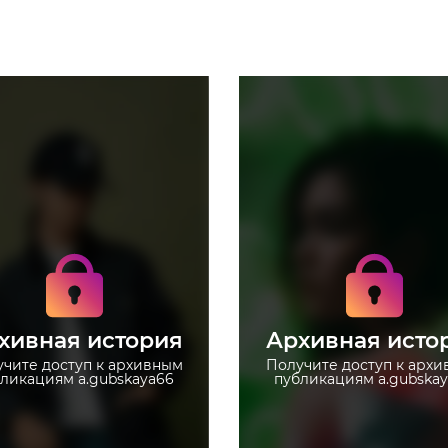
Получите доступ к
Получите доступ к
архивным историям
архивным историям
a.gubskaya66
a.gubskaya66
Не отвлекайтесь на
Не отвлекайтесь на
рекламу
рекламу
хивная история
Архивная исто
Загружайте истории без
Загружайте истории
ограничений
ограничений
чите доступ к архивным
Получите доступ к арх
ликациям a.gubskaya66
публикациям a.gubska