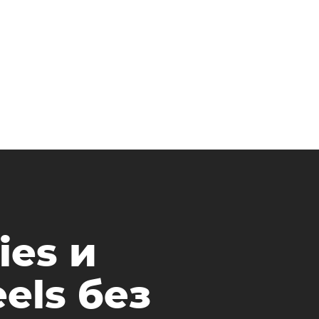
ies и
els без