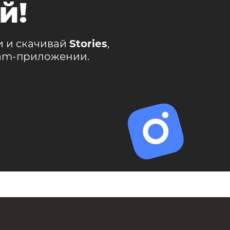
й!
и и скачивай
Stories
,
ram-приложении.