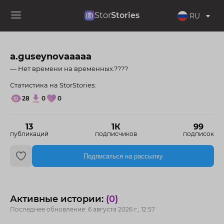
Stor
Stories
RU
a.guseynovaaaaa
— Нет времени на временных.????
Статистика на StorStories:
28
0
0
13
1К
99
публикаций
подписчиков
подписок
Подписаться на рассылку
Активные истории:
(0)
Последнее обновление: 6 августа 2026 г., 12:57