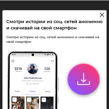
InstaPie
Смотри истории из соц. сетей анонимно
и скачивай на свой смартфон
Смотри Stories и
скачивай Reels без
Смотри истории из соц. сетей анонимно и скачивай на
свой смартфон
ограничений!
Переходи в ИнстаПай бот - смотри и
скачивай
Stories
,
Reels
анонимно в чате
или Telegram-приложении.
Быстро, просто и удобно.
Перейти к боту