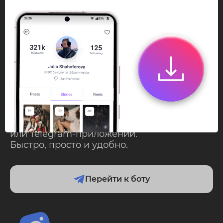
InstaPie
Смотри Stories и
скачивай Reels без
ограничений!
Переходи в ИнстаПай бот - смотри и
скачивай
Stories
,
Reels
анонимно в чате
или Telegram-приложении.
Быстро, просто и удобно.
Перейти к боту