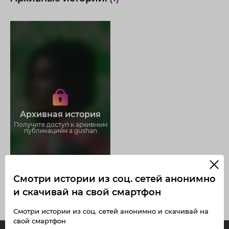
Получите доступ к архивным
историям a.gushan
Не отвлекайтесь на рекламу
Загружайте истории без
Архивная история
ограничений
Получите доступ к архивным
публикациям a.gushan
Смотри истории из соц. сетей анонимно
и скачивай на свой смартфон
Смотри истории из соц. сетей анонимно и скачивай на
свой смартфон