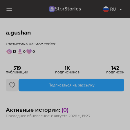
Stor
Stories
RU
a.gushan
Статистика на StorStories:
12
0
0
519
1К
142
публикаций
подписчиков
подписок
Подписаться на рассылку
Активные истории:
(0)
Последнее обновление: 6 августа 2026 г., 19:23