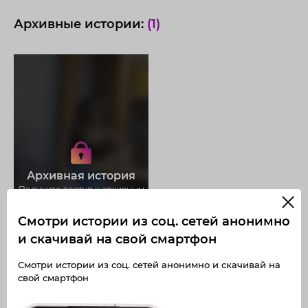
Архивные истории:
(1)
Получите доступ к архивным
историям aibulat_railevich
Не отвлекайтесь на рекламу
Архивная история
Загружайте истории без
ограничений
Получите доступ к архивным
публикациям
aibulat_railevich
Смотри истории из соц. сетей анонимно
и скачивай на свой смартфон
Смотри истории из соц. сетей анонимно и скачивай на
свой смартфон