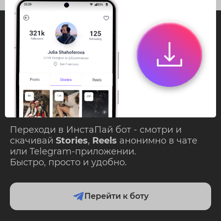
InstaPie
Смотри Stories и
скачивай Reels без
ограничений!
Переходи в ИнстаПай бот - смотри и
скачивай
Stories
,
Reels
анонимно в чате
или Telegram-приложении.
Быстро, просто и удобно.
Перейти к боту