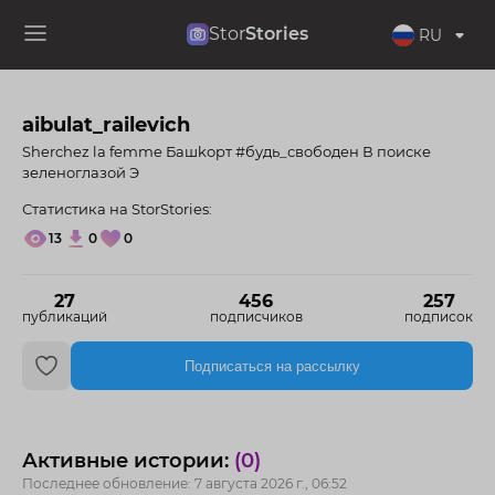
Stor
Stories
RU
aibulat_railevich
Sherchez la femme Башkорт #будь_свободен В поиске
зеленоглазой Э
Статистика на StorStories:
13
0
0
27
456
257
публикаций
подписчиков
подписок
Подписаться на рассылку
Активные истории:
(0)
Последнее обновление: 7 августа 2026 г., 06:52