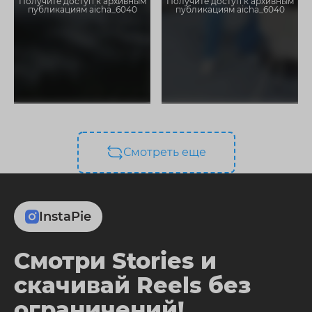
Получите доступ к архивным
Получите доступ к архивным
публикациям aicha_6040
публикациям aicha_6040
Смотреть еще
InstaPie
Смотри Stories и
скачивай Reels без
ограничений!