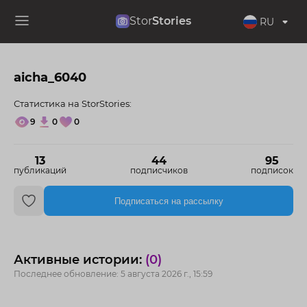
Stor
Stories
RU
aicha_6040
Статистика на StorStories:
9
0
0
13
44
95
публикаций
подписчиков
подписок
Подписаться на рассылку
Активные истории:
(0)
Последнее обновление: 5 августа 2026 г., 15:59