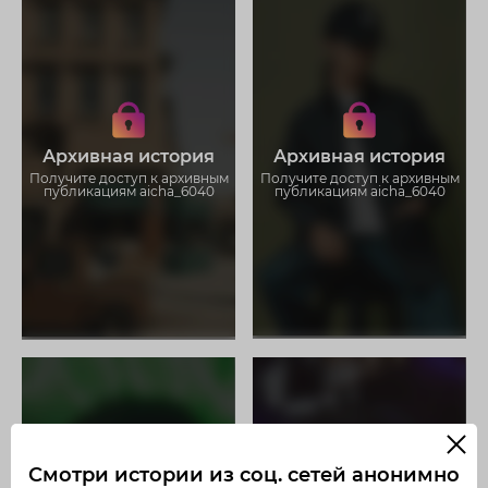
Получите доступ к архивным
Получите доступ к архивным
историям aicha_6040
историям aicha_6040
Не отвлекайтесь на рекламу
Не отвлекайтесь на рекламу
Загружайте истории без
Загружайте истории без
Архивная история
Архивная история
ограничений
ограничений
Получите доступ к архивным
Получите доступ к архивным
публикациям aicha_6040
публикациям aicha_6040
Смотри истории из соц. сетей анонимно