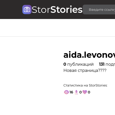
Stor
Stories
aida.levono
0
публикаций
131
под
Новая страница????
Статистика на StorStories:
16
0
0