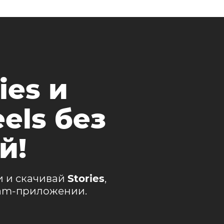
ies и
els без
й!
и и скачивай
Stories
,
ram-приложении.