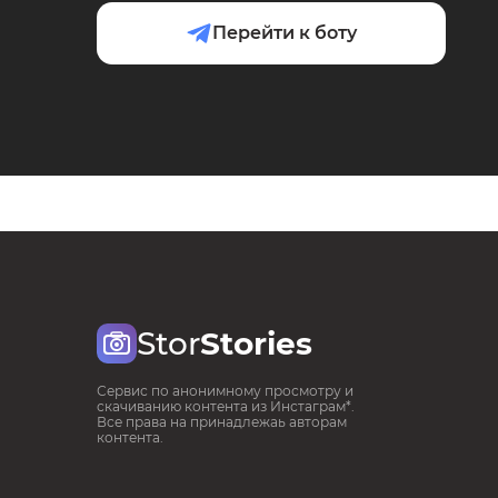
Перейти к боту
Stor
Stories
Сервис по анонимному просмотру и
скачиванию контента из Инстаграм*.
Все права на принадлежаь авторам
контента.