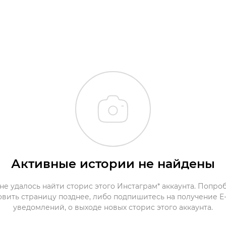
Активные истории не найдены
не удалось найти сторис этого Инстаграм* аккаунта. Попро
овить страницу позднее, либо подпишитесь на получение E-
уведомлений, о выходе новых сторис этого аккаунта.