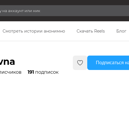
Смотреть истории анонимно
Скачать Reels
Блог
vna
Подписаться н
писчиков
191
подписок