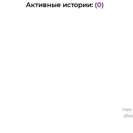
Активные истории:
(0)
Нам 
обн