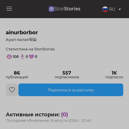
Stor
Stories
RU
ainurborbor
Ауыл малае🐻🤗
Статистика на StorStories:
100
0
0
86
557
1К
публикаций
подписчиков
подписок
Подписаться на рассылку
Активные истории:
(0)
Последнее обновление: 8 августа 2026 г., 02:40