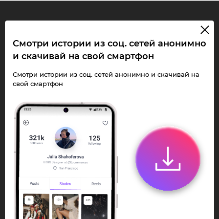
InstaPie
Смотри истории из соц. сетей анонимно
и скачивай на свой смартфон
Смотри Stories и
скачивай Reels без
Смотри истории из соц. сетей анонимно и скачивай на
свой смартфон
ограничений!
Переходи в ИнстаПай бот - смотри и
скачивай
Stories
,
Reels
анонимно в чате
или Telegram-приложении.
Быстро, просто и удобно.
Перейти к боту