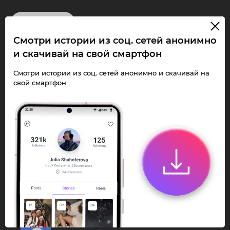
InstaPie
Смотри истории из соц. сетей анонимно
Смотри Stories и
и скачивай на свой смартфон
скачивай Reels без
Смотри истории из соц. сетей анонимно и скачивай на
свой смартфон
ограничений!
Переходи в ИнстаПай бот - смотри и
скачивай
Stories
,
Reels
анонимно в чате
или Telegram-приложении.
Быстро, просто и удобно.
Перейти к боту