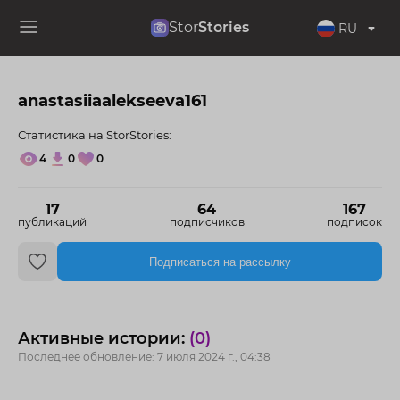
Stor
Stories
RU
anastasiiaalekseeva161
Статистика на StorStories:
4
0
0
17
64
167
публикаций
подписчиков
подписок
Подписаться на рассылку
Активные истории:
(0)
Последнее обновление: 7 июля 2024 г., 04:38