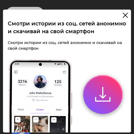
InstaPie
Смотри истории из соц. сетей анонимно
Смотри Stories и
и скачивай на свой смартфон
скачивай Reels без
Смотри истории из соц. сетей анонимно и скачивай на
свой смартфон
ограничений!
Переходи в ИнстаПай бот - смотри и
скачивай
Stories
,
Reels
анонимно в чате
или Telegram-приложении.
Быстро, просто и удобно.
Перейти к боту