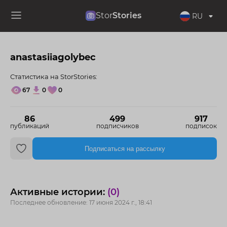
Stor
Stories
RU
anastasiiagolybec
Статистика на StorStories:
67
0
0
86
499
917
публикаций
подписчиков
подписок
Подписаться на рассылку
Активные истории:
(0)
Последнее обновление: 17 июня 2024 г., 18:41