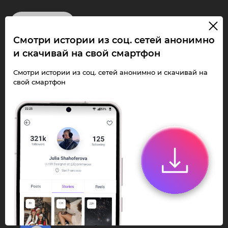
InstaPie
Смотри истории из соц. сетей анонимно
Смотри Stories и
и скачивай на свой смартфон
скачивай Reels без
Смотри истории из соц. сетей анонимно и скачивай на
свой смартфон
ограничений!
Переходи в ИнстаПай бот - смотри и
скачивай
Stories
,
Reels
анонимно в чате
или Telegram-приложении.
Быстро, просто и удобно.
Перейти к боту