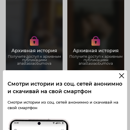
Получите доступ к архивным
Получите доступ к архивным
историям anastasiiaobumova
историям anastasiiaobumova
Не отвлекайтесь на рекламу
Не отвлекайтесь на рекламу
Архивная история
Архивная история
Загружайте истории без
Загружайте истории без
ограничений
ограничений
Получите доступ к архивным
Получите доступ к архивным
публикациям
публикациям
anastasiiaobumova
anastasiiaobumova
Смотри истории из соц. сетей анонимно
и скачивай на свой смартфон
Смотри истории из соц. сетей анонимно и скачивай на
свой смартфон