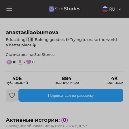
Stor
Stories
RU
anastasiiaobumova
Educating 🇬🇧 Baking goodies 🍪 Trying to make the world
a better place 🪴
Статистика на StorStories:
16
2
0
406
884
4К
публикаций
подписчиков
подписок
Подписаться на рассылку
Активные истории:
(0)
Последнее обновление: 14 июля 2024 г., 16:57