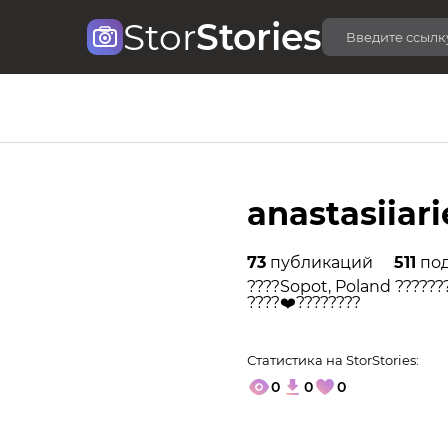
Stor
Stories
anastasiiari
73
публикаций
511
под
????Sopot, Poland ??????
????‍❤️‍????‍????
Статистика на StorStories:
0
0
0