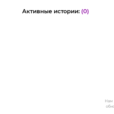
Активные истории:
(0)
Нам 
обн