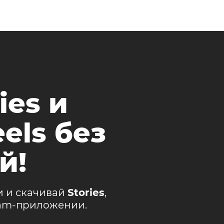
ies и
els без
й!
и и скачивай
Stories
,
ram-приложении.