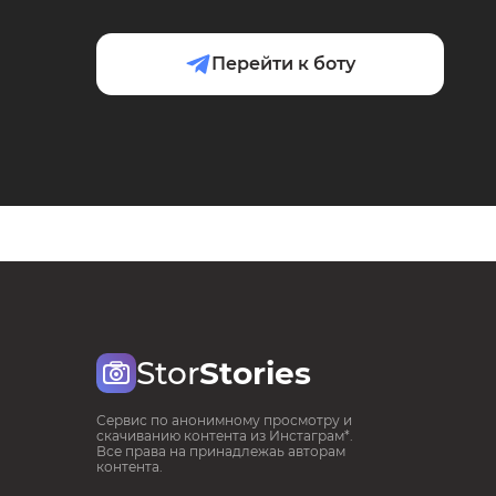
Перейти к боту
Stor
Stories
Сервис по анонимному просмотру и
скачиванию контента из Инстаграм*.
Все права на принадлежаь авторам
контента.