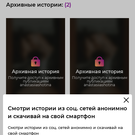
Архивные истории:
(2)
Получите доступ к архивным
Получите доступ к архивным
историям anastasiiashotina
историям anastasiiashotina
Не отвлекайтесь на рекламу
Не отвлекайтесь на рекламу
Архивная история
Архивная история
Загружайте истории без
Загружайте истории без
ограничений
ограничений
Получите доступ к архивным
Получите доступ к архивным
публикациям
публикациям
anastasiiashotina
anastasiiashotina
Смотри истории из соц. сетей анонимно
и скачивай на свой смартфон
Смотри истории из соц. сетей анонимно и скачивай на
свой смартфон