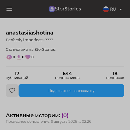
Stor
Stories
RU
anastasiiashotina
Perfectly imperfect✨????
Статистика на StorStories:
0
0
0
17
644
1К
публикаций
подписчиков
подписок
Подписаться на рассылку
Активные истории:
(0)
Последнее обновление: 9 августа 2026 г., 02:26