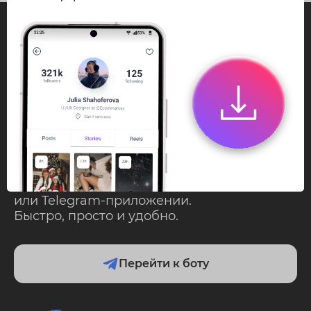
InstaPie
Смотри Stories и
скачивай Reels без
ограничений!
Переходи в ИнстаПай бот - смотри и
скачивай
Stories
,
Reels
анонимно в чате
или Telegram-приложении.
Быстро, просто и удобно.
Перейти к боту