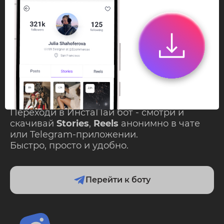
InstaPie
Смотри Stories и
скачивай Reels без
ограничений!
Переходи в ИнстаПай бот - смотри и
скачивай
Stories
,
Reels
анонимно в чате
или Telegram-приложении.
Быстро, просто и удобно.
Перейти к боту