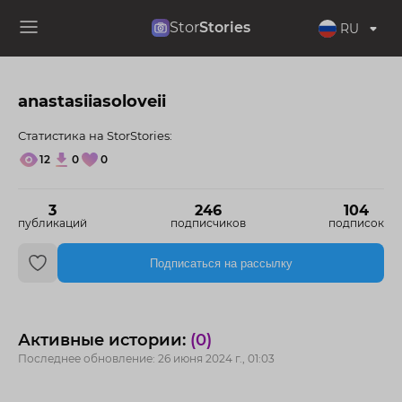
Stor
Stories
RU
anastasiiasoloveii
Статистика на StorStories:
12
0
0
3
246
104
публикаций
подписчиков
подписок
Подписаться на рассылку
Активные истории:
(0)
Последнее обновление: 26 июня 2024 г., 01:03