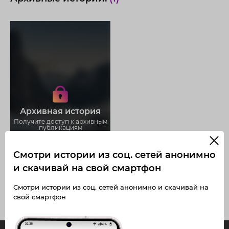
Получите доступ к архивным
историям anastasiiasoloveii
Не отвлекайтесь на рекламу
Архивная история
Загружайте истории без
ограничений
Получите доступ к архивным
публикациям
anastasiiasoloveii
Смотри истории из соц. сетей анонимно
и скачивай на свой смартфон
Смотри истории из соц. сетей анонимно и скачивай на
свой смартфон