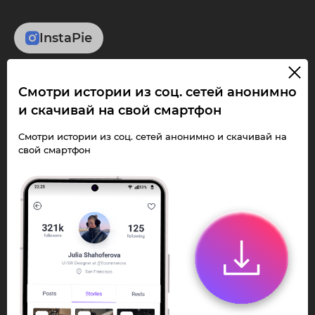
InstaPie
Смотри Stories и
Смотри истории из соц. сетей анонимно
скачивай Reels без
и скачивай на свой смартфон
ограничений!
Смотри истории из соц. сетей анонимно и скачивай на
свой смартфон
Переходи в ИнстаПай бот - смотри и
скачивай
Stories
,
Reels
анонимно в чате
или Telegram-приложении.
Быстро, просто и удобно.
Перейти к боту