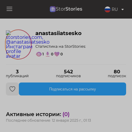
Stor
Stories
RU
anastasiiatsesko
Статистика на StorStories:
1
0
0
3
542
80
публикаций
подписчиков
подписок
Подписаться на рассылку
Активные истории:
(0)
Последнее обновление: 12 января 2025 г., 01:13