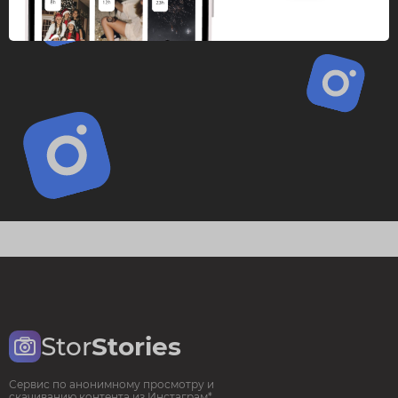
Stor
Stories
Сервис по анонимному просмотру и
скачиванию контента из Инстаграм*.