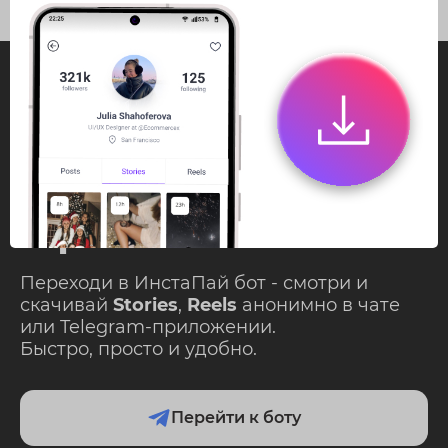
InstaPie
Смотри Stories и
скачивай Reels без
ограничений!
Переходи в ИнстаПай бот - смотри и
скачивай
Stories
,
Reels
анонимно в чате
или Telegram-приложении.
Быстро, просто и удобно.
Перейти к боту