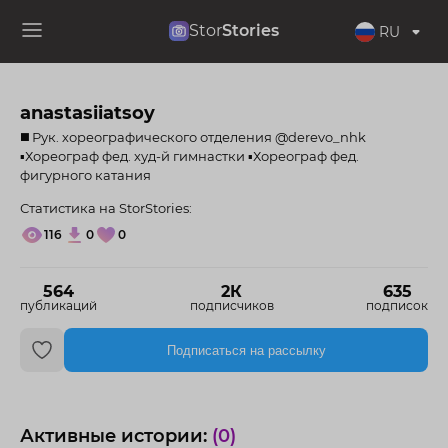
Stor
Stories
RU
anastasiiatsoy
◼️ Рук. хореографического отделения @derevo_nhk
▪️Хореограф фед. худ-й гимнастки ▪️Хореограф фед.
фигурного катания
Статистика на StorStories:
116
0
0
564
2К
635
публикаций
подписчиков
подписок
Подписаться на рассылку
Активные истории:
(0)