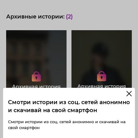
Архивные истории:
(2)
Получите доступ к архивным
Получите доступ к архивным
историям anastasiiatsoy
историям anastasiiatsoy
Не отвлекайтесь на рекламу
Не отвлекайтесь на рекламу
Загружайте истории без
Загружайте истории без
Архивная история
Архивная история
ограничений
ограничений
Получите доступ к архивным
Получите доступ к архивным
публикациям anastasiiatsoy
публикациям anastasiiatsoy
Смотри истории из соц. сетей анонимно
и скачивай на свой смартфон
Смотри истории из соц. сетей анонимно и скачивай на
свой смартфон