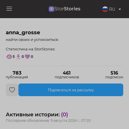
Stor
Stories
RU
anna_grosse
найти своих и успокоиться.
Статистика на StorStories:
5
0
0
783
461
516
публикаций
подписчиков
подписок
Подписаться на рассылку
Активные истории:
(0)
Последнее обновление: 9 августа 2026 г., 07:20