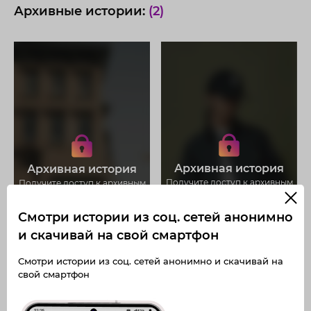
Архивные истории:
(2)
Получите доступ к архивным
Получите доступ к архивным
историям anna_grosse
историям anna_grosse
Не отвлекайтесь на рекламу
Не отвлекайтесь на рекламу
Загружайте истории без
Загружайте истории без
Архивная история
Архивная история
ограничений
ограничений
Получите доступ к архивным
Получите доступ к архивным
публикациям anna_grosse
публикациям anna_grosse
Смотри истории из соц. сетей анонимно
и скачивай на свой смартфон
Смотри истории из соц. сетей анонимно и скачивай на
свой смартфон