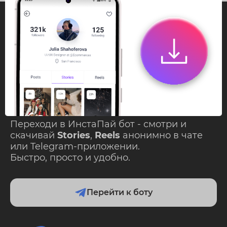
InstaPie
Смотри Stories и
скачивай Reels без
ограничений!
Переходи в ИнстаПай бот - смотри и
скачивай
Stories
,
Reels
анонимно в чате
или Telegram-приложении.
Быстро, просто и удобно.
Перейти к боту