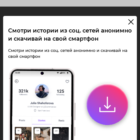
InstaPie
Смотри истории из соц. сетей анонимно
и скачивай на свой смартфон
Смотри Stories и
Смотри истории из соц. сетей анонимно и скачивай на
скачивай Reels без
свой смартфон
ограничений!
Переходи в ИнстаПай бот - смотри и
скачивай
Stories
,
Reels
анонимно в чате
или Telegram-приложении.
Быстро, просто и удобно.
Перейти к боту