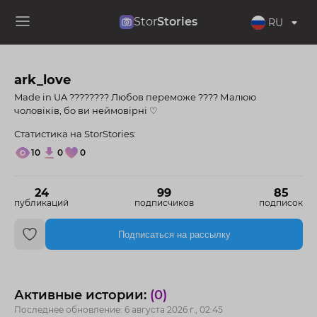
Stor
Stories
RU
ark_love
Made in UA ???????? Любов переможе ???? Малюю
чоловіків, бо ви неймовірні ♡
Статистика на StorStories:
10
0
0
24
99
85
публикаций
подписчиков
подписок
Подписаться на рассылку
Активные истории:
(0)
Последнее обновление: 6 августа 2026 г., 02:45