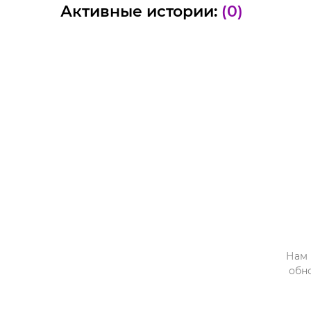
Активные истории:
(0)
Нам 
обн