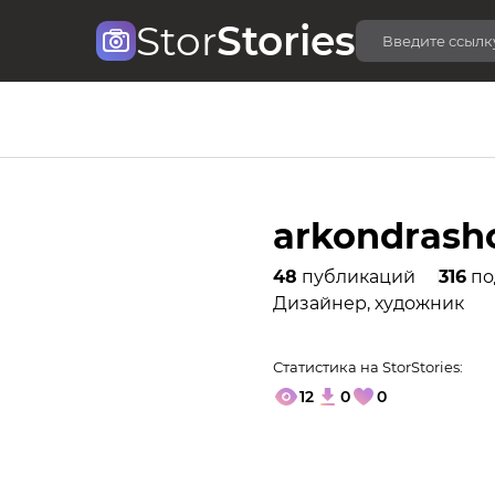
Stor
Stories
arkondrash
48
публикаций
316
по
Дизайнер, художник
Статистика на StorStories:
12
0
0