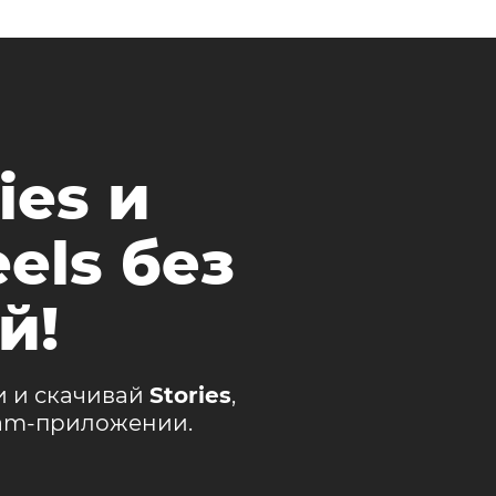
ies и
els без
й!
и и скачивай
Stories
,
ram-приложении.