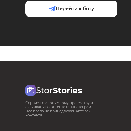
Перейти к боту
Stor
Stories
Сервис по анонимному просмотру и
скачиванию контента из Инстаграм*.
Все права на принадлежаь авторам
контента.