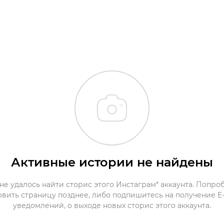
Активные истории не найдены
не удалось найти сторис этого Инстаграм* аккаунта. Попро
овить страницу позднее, либо подпишитесь на получение E-
уведомлений, о выходе новых сторис этого аккаунта.