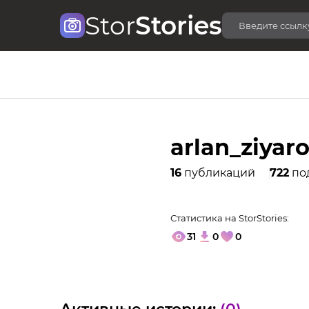
Stor
Stories
arlan_ziyar
16
публикаций
722
по
Статистика на StorStories:
31
0
0