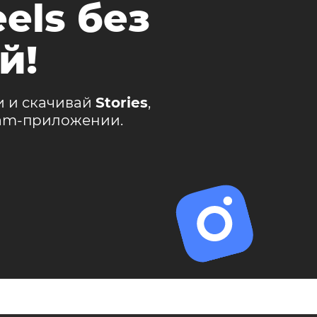
els без
й!
и и скачивай
Stories
,
ram-приложении.