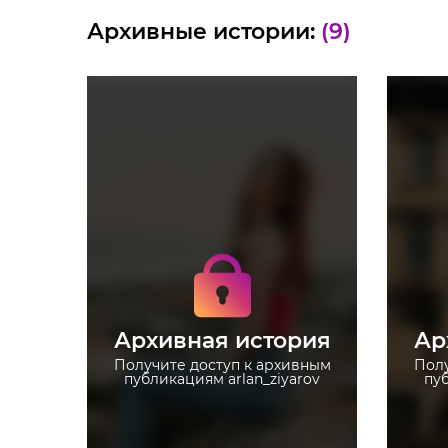
Архивные истории:
(9)
Получите доступ к
архивным историям
arlan_ziyarov
Не отвлекайтесь на
рекламу
Архивная история
Ар
Загружайте истории без
ограничений
Получите доступ к архивным
Полу
публикациям arlan_ziyarov
пуб