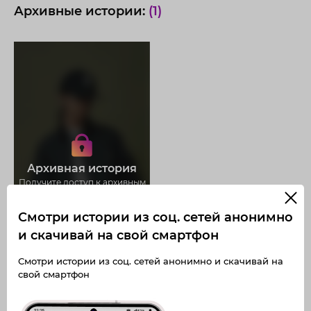
Архивные истории:
(1)
Получите доступ к архивным
историям arlekin_oo
Не отвлекайтесь на рекламу
Загружайте истории без
Архивная история
ограничений
Получите доступ к архивным
публикациям arlekin_oo
Смотри истории из соц. сетей анонимно
и скачивай на свой смартфон
Смотри истории из соц. сетей анонимно и скачивай на
свой смартфон