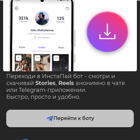
InstaPie
Смотри Stories и
скачивай Reels без
ограничений!
Переходи в ИнстаПай бот - смотри и
скачивай
Stories
,
Reels
анонимно в чате
или Telegram-приложении.
Быстро, просто и удобно.
Перейти к боту