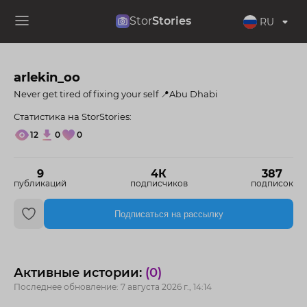
Stor
Stories
RU
arlekin_oo
Never get tired of fixing your self 📍Abu Dhabi
Статистика на StorStories:
12
0
0
9
4К
387
публикаций
подписчиков
подписок
Подписаться на рассылку
Активные истории:
(0)
Последнее обновление: 7 августа 2026 г., 14:14