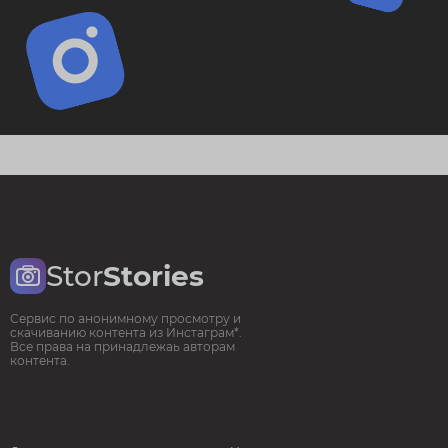
Stor
Stories
Сервис по анонимному просмотру и
скачиванию контента из Инстаграм*.
Все права на принадлежаь авторам
контента.