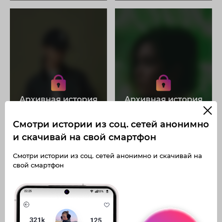
Получите доступ к архивным
Получите доступ к архивным
историям arllettte
историям arllettte
Не отвлекайтесь на рекламу
Не отвлекайтесь на рекламу
Загружайте истории без
Загружайте истории без
Архивная история
Архивная история
ограничений
ограничений
Получите доступ к архивным
Получите доступ к архивным
публикациям arllettte
публикациям arllettte
Смотри истории из соц. сетей анонимно
и скачивай на свой смартфон
Смотри истории из соц. сетей анонимно и скачивай на
свой смартфон