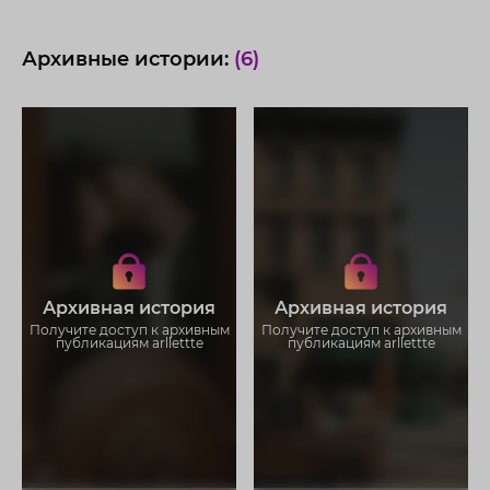
Архивные истории:
(6)
Получите доступ к архивным
Получите доступ к архивным
историям arllettte
историям arllettte
Не отвлекайтесь на рекламу
Не отвлекайтесь на рекламу
Загружайте истории без
Загружайте истории без
Архивная история
Архивная история
ограничений
ограничений
Получите доступ к архивным
Получите доступ к архивным
публикациям arllettte
публикациям arllettte