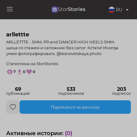
Stor
Stories
RU
arllettte
ARLLETTTE - SMM, PR and DANCER HIGH HEELS SMM-
щица со стажем и сапожник без сапог. Кстати! Иногда
умею фотографировать. @lesnovetskaya.photo
Статистика на StorStories:
7
0
0
69
533
203
публикаций
подписчиков
подписок
Подписаться на рассылку
Активные истории:
(0)