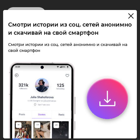
InstaPie
Смотри истории из соц. сетей анонимно
Смотри Stories и
и скачивай на свой смартфон
скачивай Reels без
Смотри истории из соц. сетей анонимно и скачивай на
свой смартфон
ограничений!
Переходи в ИнстаПай бот - смотри и
скачивай
Stories
,
Reels
анонимно в чате
или Telegram-приложении.
Быстро, просто и удобно.
Перейти к боту