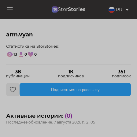
Stor
Stories
RU
arm.vyan
Статистика на StorStories:
13
0
0
38
1К
351
публикаций
подписчиков
подписок
Подписаться на рассылку
Активные истории:
(0)
Последнее обновление: 7 августа 2026 г., 21:05