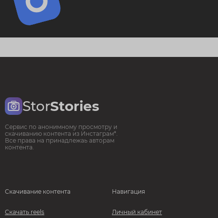
Stor
Stories
Сервис по анонимному просмотру и
скачиванию контента из Инстаграм*.
Все права на принадлежаь авторам
контента.
Скачивание контента
Навигация
Скачать reels
Личный кабинет