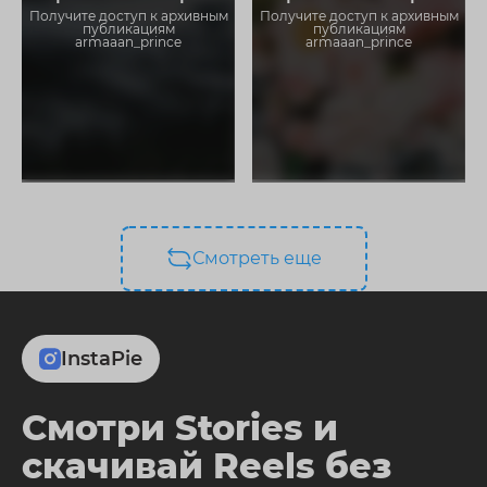
ограничений
ограничений
Получите доступ к архивным
Получите доступ к архивным
публикациям
публикациям
armaaan_prince
armaaan_prince
Смотреть еще
InstaPie
Смотри Stories и
скачивай Reels без