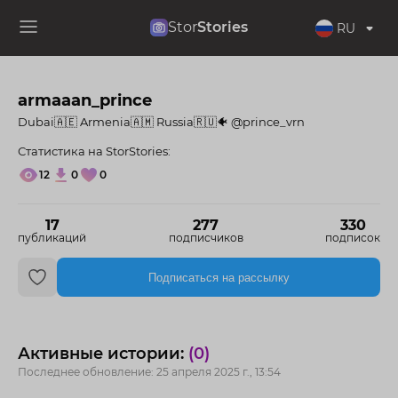
Stor
Stories
RU
armaaan_prince
Dubai🇦🇪 Armenia🇦🇲 Russia🇷🇺🐠 @prince_vrn
Статистика на StorStories:
12
0
0
17
277
330
публикаций
подписчиков
подписок
Подписаться на рассылку
Активные истории:
(0)
Последнее обновление: 25 апреля 2025 г., 13:54