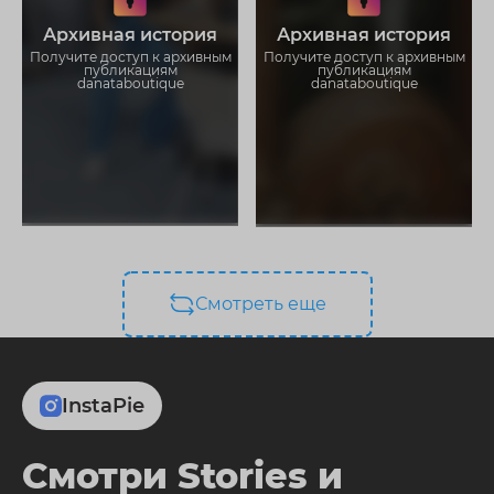
Не отвлекайтесь на рекламу
Не отвлекайтесь на рекламу
Архивная история
Архивная история
Загружайте истории без
Загружайте истории без
ограничений
ограничений
Получите доступ к архивным
Получите доступ к архивным
публикациям
публикациям
danataboutique
danataboutique
Смотреть еще
InstaPie
Смотри Stories и