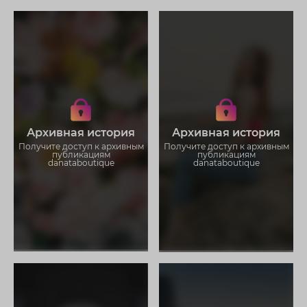
Получите доступ к архивным
Получите доступ к архивным
историям danataboutique
историям danataboutique
Не отвлекайтесь на рекламу
Не отвлекайтесь на рекламу
Архивная история
Архивная история
Загружайте истории без
Загружайте истории без
ограничений
ограничений
Получите доступ к архивным
Получите доступ к архивным
публикациям
публикациям
danataboutique
danataboutique