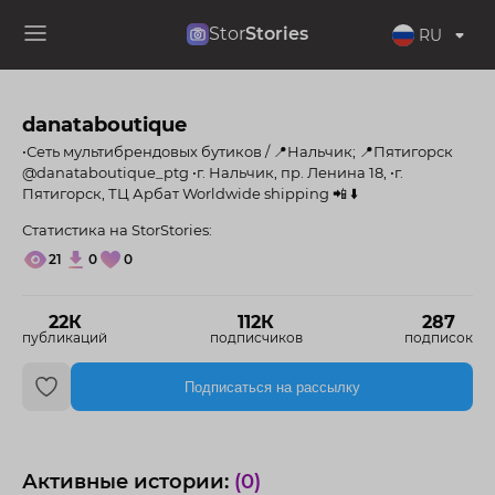
Stor
Stories
RU
danataboutique
•Сеть мультибрендовых бутиков / 📍Нальчик; 📍Пятигорск
@danataboutique_ptg •г. Нальчик, пр. Ленина 18, •г.
Пятигорск, ТЦ Арбат Worldwide shipping 📲 ⬇️
Статистика на StorStories:
21
0
0
22К
112К
287
публикаций
подписчиков
подписок
Подписаться на рассылку
Активные истории:
(0)