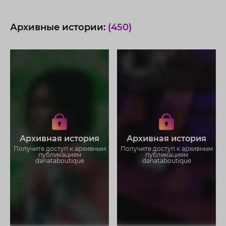
Архивные истории:
(450)
Получите доступ к архивным
Получите доступ к архивным
историям danataboutique
историям danataboutique
Не отвлекайтесь на рекламу
Не отвлекайтесь на рекламу
Архивная история
Архивная история
Загружайте истории без
Загружайте истории без
ограничений
ограничений
Получите доступ к архивным
Получите доступ к архивным
публикациям
публикациям
danataboutique
danataboutique