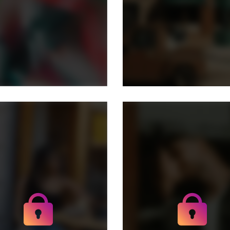
Получите доступ к
Получите доступ к
архивным историям
архивным историям
danatory
danatory
Не отвлекайтесь на
Не отвлекайтесь на
рекламу
рекламу