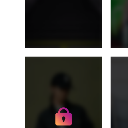
Получите доступ к
архивным историям
danatory
Не отвлекайтесь на
рекламу