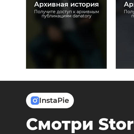
Архивная история
Ар
Загружайте истории без
ограничений
Получите доступ к архивным
Полу
публикациям danatory
п
InstaPie
Смотри Stor