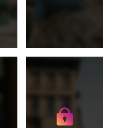
Получите доступ к
архивным историям
danatory
Не отвлекайтесь на
рекламу