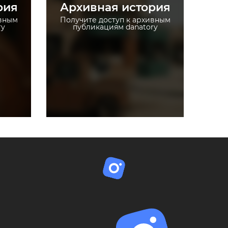
рия
Архивная история
 без
Загружайте истории без
ограничений
ивным
Получите доступ к архивным
ry
публикациям danatory