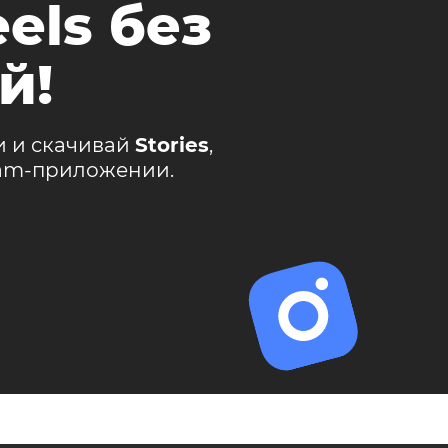
els без
й!
и и скачивай
Stories
,
ram-приложении.