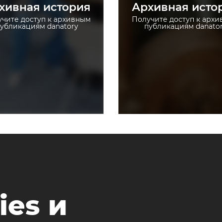
хивная история
Архивная исто
Загружайте истории без
Загружайте истории
ограничений
ограничений
чите доступ к архивным
Получите доступ к арх
убликациям danatory
публикациям danato
ies и