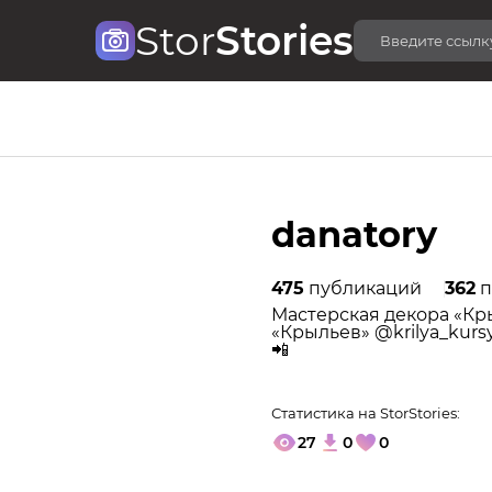
Stor
Stories
danatory
475
публикаций
362
п
Мастерская декора «Кр
«Крыльев» @krilya_kurs
📲
Статистика на StorStories:
27
0
0