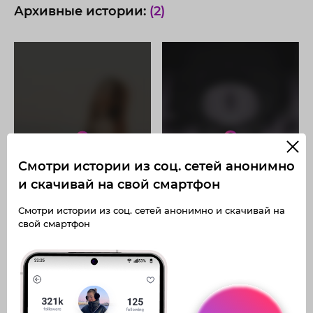
Архивные истории:
(2)
Получите доступ к архивным
Получите доступ к архивным
историям kate.vorontsova
историям kate.vorontsova
Не отвлекайтесь на рекламу
Не отвлекайтесь на рекламу
Смотри истории из соц. сетей анонимно
Архивная история
Архивная история
Загружайте истории без
Загружайте истории без
ограничений
ограничений
Получите доступ к архивным
Получите доступ к архивным
и скачивай на свой смартфон
публикациям
публикациям
kate.vorontsova
kate.vorontsova
Смотри истории из соц. сетей анонимно и скачивай на
свой смартфон