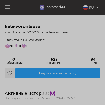
Stor
Stories
RU
kate.vorontsova
21 y.o Ukraine ???????? Table tennis player
Статистика на StorStories:
91
0
0
0
525
84
публикаций
подписчиков
подписок
Подписаться на рассылку
Активные истории:
(0)
Последнее обновление: 15 августа 2024 г., 22:57