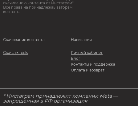
скачиванию контента из Инстаграм*.
Все права на принадлежаь авторам
контента.
Скачивание контента
Навигация
Скачать reels
Личный кабинет
Блог
Контакты и поддержка
Оплата и возврат
* Инстаграм принадлежит компании Meta —
запрещённая в РФ организация
© 2026. StorStories. Все права защищены
Политика конфидециальности
Правила и условия