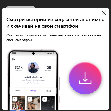
InstaPie
Смотри истории из соц. сетей анонимно
Смотри Stories и
и скачивай на свой смартфон
скачивай Reels без
Смотри истории из соц. сетей анонимно и скачивай на
свой смартфон
ограничений!
Переходи в ИнстаПай бот - смотри и
скачивай
Stories
,
Reels
анонимно в чате
или Telegram-приложении.
Быстро, просто и удобно.
Перейти к боту