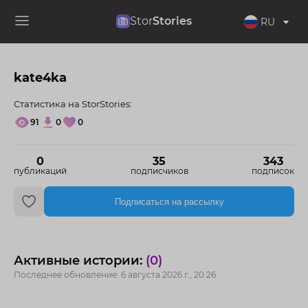
Stor
Stories
RU
kate4ka
Статистика на StorStories:
91
0
0
0
35
343
публикаций
подписчиков
подписок
Подписаться на рассылку
Активные истории:
(0)
Последнее обновление: 6 августа 2026 г., 20:26