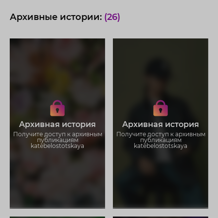
Архивные истории:
(26)
Получите доступ к архивным
Получите доступ к архивным
историям katebelostotskaya
историям katebelostotskaya
Не отвлекайтесь на рекламу
Не отвлекайтесь на рекламу
Архивная история
Архивная история
Загружайте истории без
Загружайте истории без
ограничений
ограничений
Получите доступ к архивным
Получите доступ к архивным
публикациям
публикациям
katebelostotskaya
katebelostotskaya