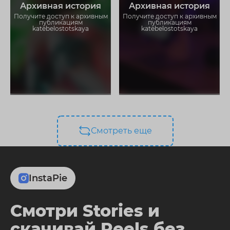
Архивная история
Архивная история
Загружайте истории без
Загружайте истории без
ограничений
ограничений
Получите доступ к архивным
Получите доступ к архивным
публикациям
публикациям
katebelostotskaya
katebelostotskaya
Смотреть еще
InstaPie
Смотри Stories и
скачивай Reels без