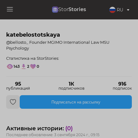
Stor
Stories
RU
katebelostotskaya
@bellosto_ Founder MGIMO International Law MSU
Psychology
Статистика на StorStories:
143
2
0
95
1К
916
публикаций
подписчиков
подписок
Подписаться на рассылку
Активные истории:
(0)
Последнее обновление: 3 сентября 2024 г., 09:15