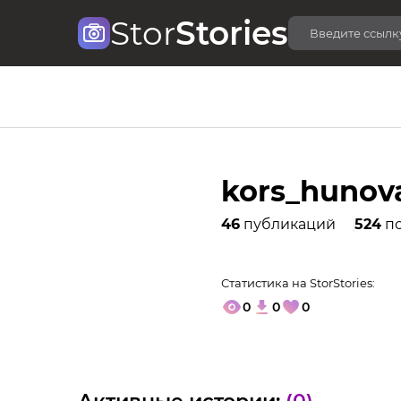
Stor
Stories
kors_hunov
46
публикаций
524
по
Статистика на StorStories:
0
0
0