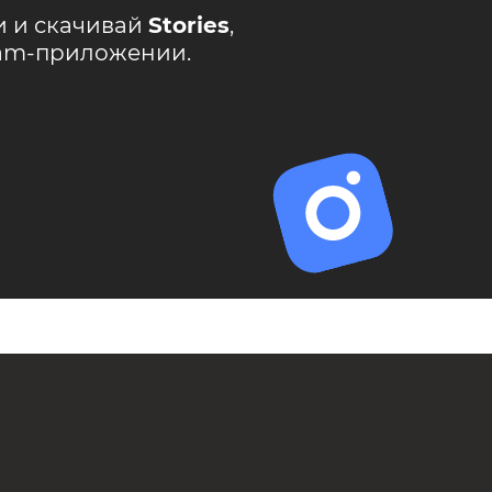
и и скачивай
Stories
,
ram-приложении.