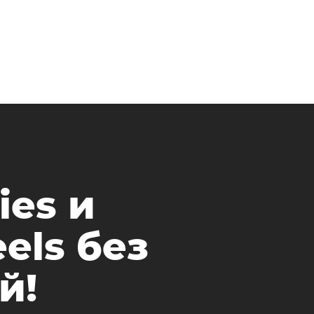
ies и
els без
й!