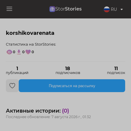
Stor
Stories
RU
korshikovarenata
Статистика на StorStories:
0
0
0
1
18
11
публикаций
подписчиков
подписок
Подписаться на рассылку
Активные истории:
(0)
Последнее обновление: 7 августа 2026 г., 01:32