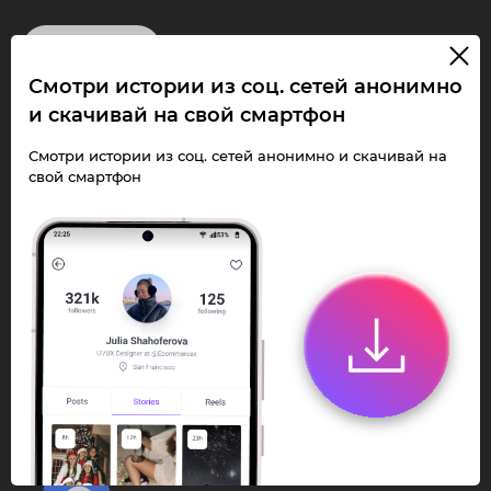
InstaPie
Смотри истории из соц. сетей анонимно
Смотри Stories и
и скачивай на свой смартфон
скачивай Reels без
Смотри истории из соц. сетей анонимно и скачивай на
свой смартфон
ограничений!
Переходи в ИнстаПай бот - смотри и
скачивай
Stories
,
Reels
анонимно в чате
или Telegram-приложении.
Быстро, просто и удобно.
Перейти к боту