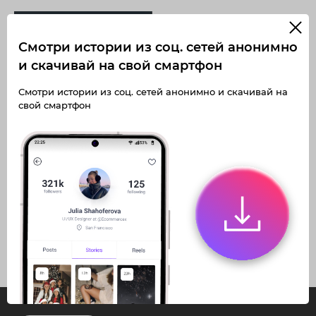
Смотри истории из соц. сетей анонимно
и скачивай на свой смартфон
Смотри истории из соц. сетей анонимно и скачивай на
Получите доступ к архивным
свой смартфон
историям korshinskaya_nails
Не отвлекайтесь на рекламу
Архивная история
Загружайте истории без
ограничений
Получите доступ к архивным
публикациям
korshinskaya_nails