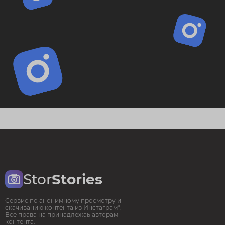
Stor
Stories
Сервис по анонимному просмотру и
скачиванию контента из Инстаграм*.
Все права на принадлежаь авторам
контента.