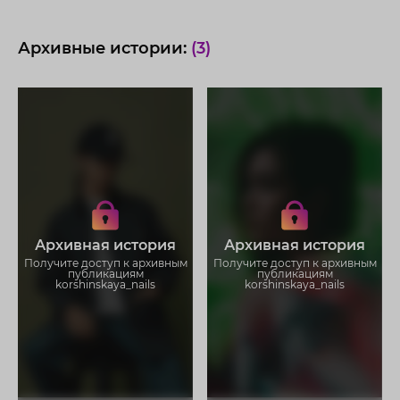
Архивные истории:
(3)
Получите доступ к архивным
Получите доступ к архивным
историям korshinskaya_nails
историям korshinskaya_nails
Не отвлекайтесь на рекламу
Не отвлекайтесь на рекламу
Архивная история
Архивная история
Загружайте истории без
Загружайте истории без
ограничений
ограничений
Получите доступ к архивным
Получите доступ к архивным
публикациям
публикациям
korshinskaya_nails
korshinskaya_nails