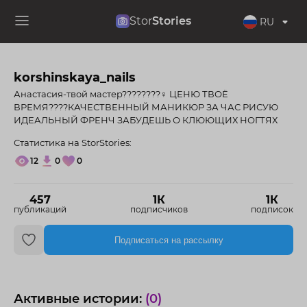
Stor
Stories
RU
korshinskaya_nails
Анастасия-твой мастер????????‍♀️ ЦЕНЮ ТВОЁ
ВРЕМЯ????КАЧЕСТВЕННЫЙ МАНИКЮР ЗА ЧАС РИСУЮ
ИДЕАЛЬНЫЙ ФРЕНЧ ЗАБУДЕШЬ О КЛЮЮЩИХ НОГТЯХ
Статистика на StorStories:
12
0
0
457
1К
1К
публикаций
подписчиков
подписок
Подписаться на рассылку
Активные истории:
(0)