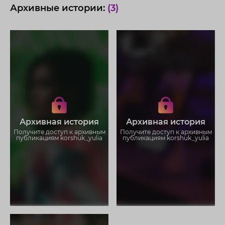
Архивные истории:
(3)
Получите доступ к архивным
Получите доступ к архивным
историям korshuk_yulia
историям korshuk_yulia
Не отвлекайтесь на рекламу
Не отвлекайтесь на рекламу
Загружайте истории без
Загружайте истории без
Архивная история
Архивная история
ограничений
ограничений
Получите доступ к архивным
Получите доступ к архивным
публикациям korshuk_yulia
публикациям korshuk_yulia