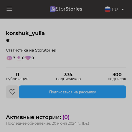
Stor
Stories
RU
korshuk_yulia
🕊️
Статистика на StorStories:
7
0
0
11
374
300
публикаций
подписчиков
подписок
Подписаться на рассылку
Активные истории:
(0)
Последнее обновление: 20 июня 2024 г., 11:43