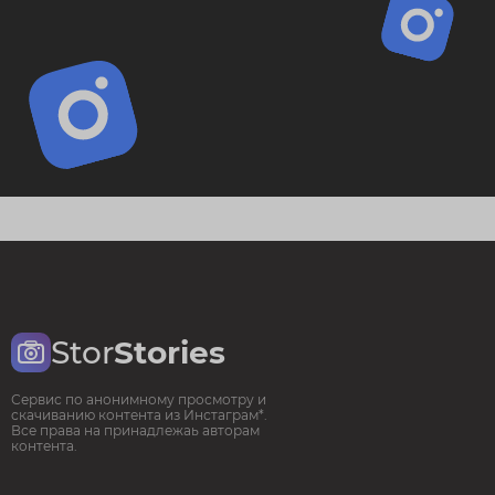
Stor
Stories
Сервис по анонимному просмотру и
скачиванию контента из Инстаграм*.
Все права на принадлежаь авторам
контента.