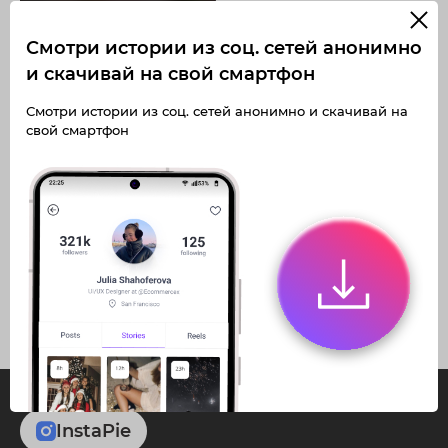
Смотри истории из соц. сетей анонимно
и скачивай на свой смартфон
Получите доступ к архивным
Смотри истории из соц. сетей анонимно и скачивай на
историям korshuk_yulia
свой смартфон
Не отвлекайтесь на рекламу
Загружайте истории без
Архивная история
ограничений
Получите доступ к архивным
публикациям korshuk_yulia
InstaPie