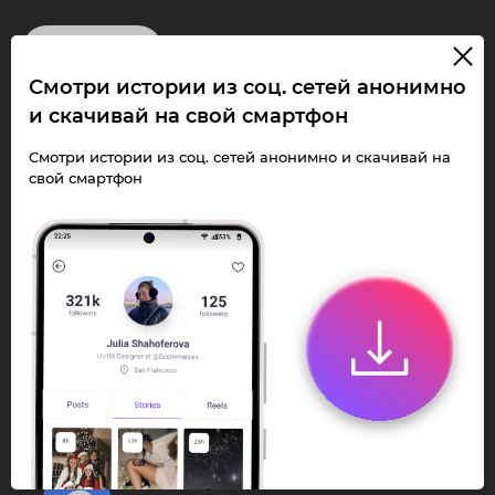
InstaPie
Смотри истории из соц. сетей анонимно
Смотри Stories и
и скачивай на свой смартфон
скачивай Reels без
Смотри истории из соц. сетей анонимно и скачивай на
свой смартфон
ограничений!
Переходи в ИнстаПай бот - смотри и
скачивай
Stories
,
Reels
анонимно в чате
или Telegram-приложении.
Быстро, просто и удобно.
Перейти к боту