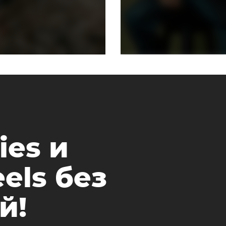
ies и
els без
й!