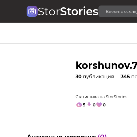
Stor
Stories
korshunov.
30
публикаций
345
по
Статистика на StorStories:
5
0
0