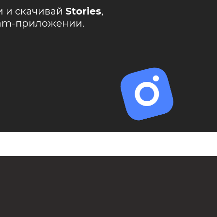
и и скачивай
Stories
,
ram-приложении.