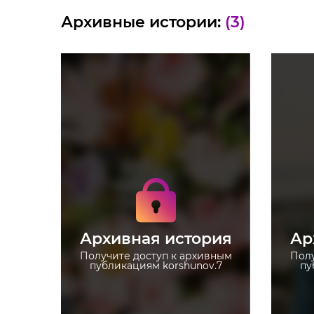
Архивные истории:
(3)
Получите доступ к
архивным историям
korshunov.7
Не отвлекайтесь на
рекламу
Архивная история
Ар
Загружайте истории без
ограничений
Получите доступ к архивным
Полу
публикациям korshunov.7
пу