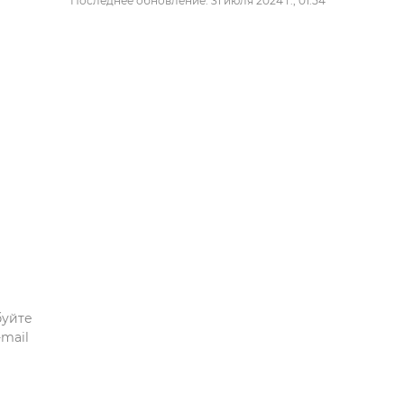
Последнее обновление: 31 июля 2024 г., 01:54
буйте
mail