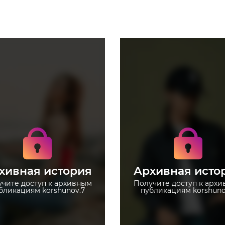
Получите доступ к
Получите доступ к
архивным историям
архивным историям
korshunov.7
korshunov.7
Не отвлекайтесь на
Не отвлекайтесь на
рекламу
рекламу
хивная история
Архивная исто
Загружайте истории без
Загружайте истории
ограничений
ограничений
чите доступ к архивным
Получите доступ к арх
бликациям korshunov.7
публикациям korshuno