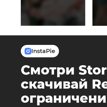
InstaPie
Смотри Stor
скачивай Re
ограничени