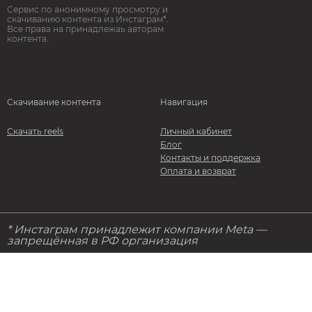
Сервис по анонимному просмотру и
скачиванию контента из Инстаграм*.
Все права на принадлежаь авторам
контента.
Скачивание контента
Навигация
Скачать reels
Личный кабинет
Блог
Контакты и поддержка
Оплата и возврат
* Инстаграм принадлежит компании Meta —
запрещённая в РФ организация
© 2026. StorStories. Все права защищены
Политика конфидециальности
Правила и условия