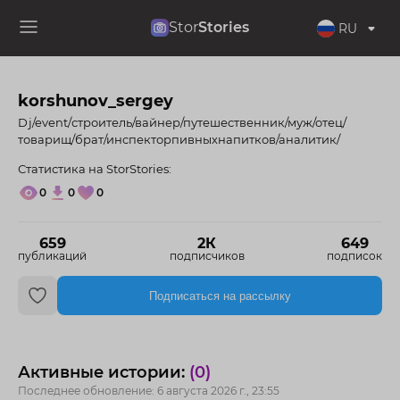
Stor
Stories
RU
korshunov_sergey
Dj/event/строитель/вайнер/путешественник/муж/отец/
товарищ/брат/инспекторпивныхнапитков/аналитик/
Статистика на StorStories:
0
0
0
659
2К
649
публикаций
подписчиков
подписок
Подписаться на рассылку
Активные истории:
(0)
Последнее обновление: 6 августа 2026 г., 23:55