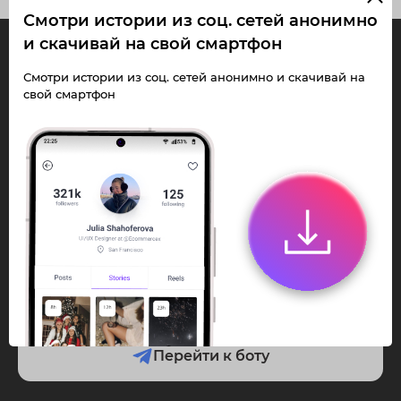
Смотри истории из соц. сетей анонимно
и скачивай на свой смартфон
InstaPie
Смотри истории из соц. сетей анонимно и скачивай на
свой смартфон
Смотри Stories и
скачивай Reels без
ограничений!
Переходи в ИнстаПай бот - смотри и
скачивай
Stories
,
Reels
анонимно в чате
или Telegram-приложении.
Быстро, просто и удобно.
Перейти к боту